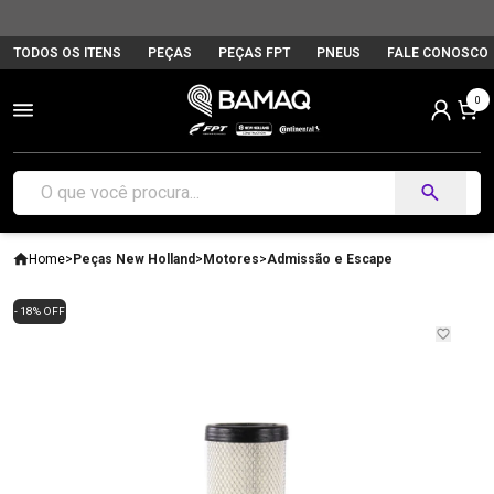
TODOS OS ITENS
PEÇAS
PEÇAS FPT
PNEUS
FALE CONOSCO
0
Home
>
Peças New Holland
>
Motores
>
Admissão e Escape
- 18% OFF