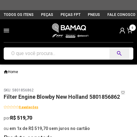
TODOS OS ITENS
PEÇAS
PEÇAS FPT
PNEUS
FALE CONOSCO
0
Home
SKU: 5801856862
Filter Engine Blowby New Holland 5801856862
0 avaliações
R$ 519,70
por
ou
em 1x de R$ 519,70 sem juros no cartão