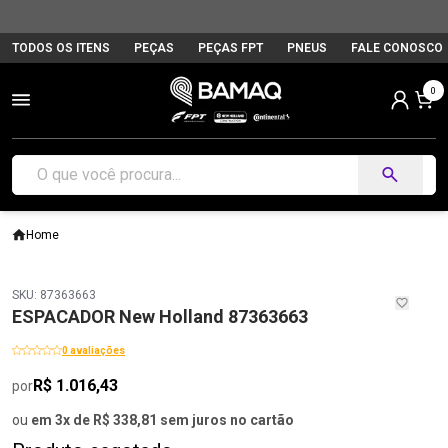
TODOS OS ITENS
PEÇAS
PEÇAS FPT
PNEUS
FALE CONOSCO
0
Home
SKU: 87363663
ESPACADOR New Holland 87363663
0 avaliações
R$ 1.016,43
por
ou
em 3x de R$ 338,81 sem juros no cartão