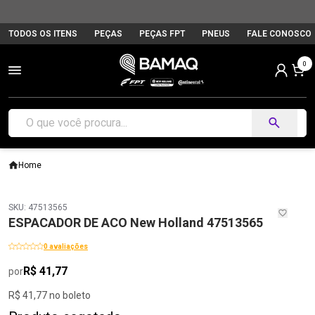
TODOS OS ITENS
PEÇAS
PEÇAS FPT
PNEUS
FALE CONOSCO
0
Home
SKU: 47513565
ESPACADOR DE ACO New Holland 47513565
0 avaliações
R$ 41,77
por
R$ 41,77 no boleto