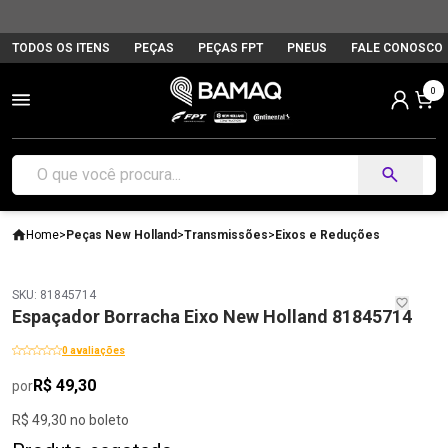
TODOS OS ITENS
PEÇAS
PEÇAS FPT
PNEUS
FALE CONOSCO
0
Home
>
Peças New Holland
>
Transmissões
>
Eixos e Reduções
SKU: 81845714
Espaçador Borracha Eixo New Holland 81845714
0 avaliações
R$ 49,30
por
R$ 49,30 no boleto