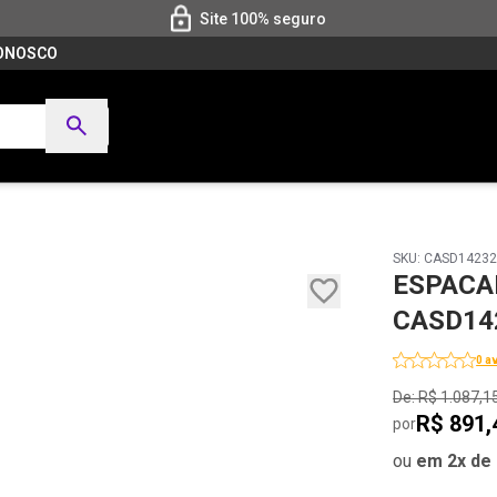
Site 100% seguro
CONOSCO
SKU: CASD1423
ESPACAD
CASD14
0 a
De: R$ 1.087,1
R$ 891,
por
ou
em 2x de 