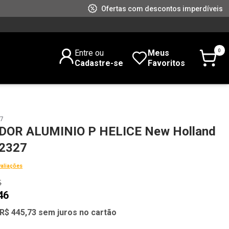
Ofertas com descontos imperdíveis
0
Entre ou
Meus
Cadastre-se
Favoritos
27
OR ALUMINIO P HELICE New Holland
2327
valiações
5
46
R$ 445,73 sem juros no cartão