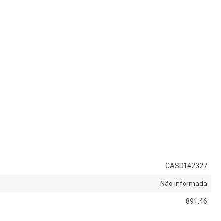
CASD142327
Não informada
891.46