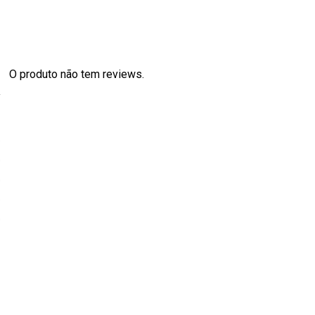
O produto não tem reviews.
s
0
0
0
0
0