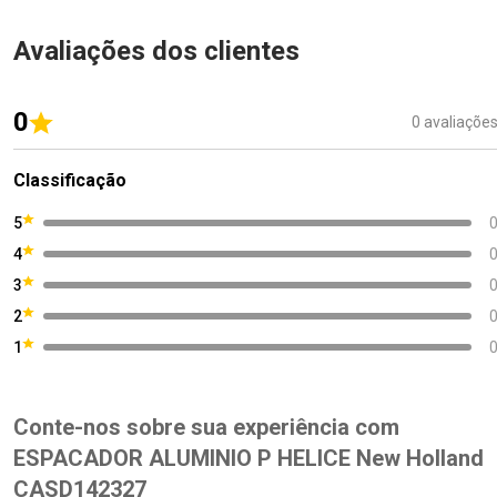
Avaliações dos clientes
0
0 avaliaçõe
Classificação
5
4
3
2
1
Conte-nos sobre sua experiência com
ESPACADOR ALUMINIO P HELICE New Holland
CASD142327