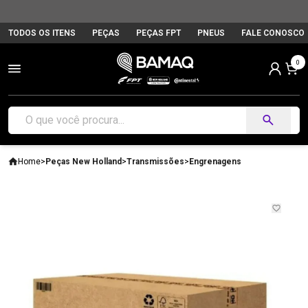
TODOS OS ITENS
PEÇAS
PEÇAS FPT
PNEUS
FALE CONOSCO
0
Home
>
Peças New Holland
>
Transmissões
>
Engrenagens