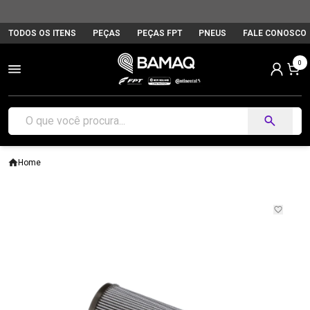
TODOS OS ITENS
PEÇAS
PEÇAS FPT
PNEUS
FALE CONOSCO
0
Home