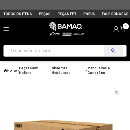
TODOS OS ITENS
PEÇAS
PEÇAS FPT
PNEUS
FALE CONOSCO
0
Peças New
Sistemas
Mangueiras e
Home
>
>
>
Holland
Hidráulicos
Conexões