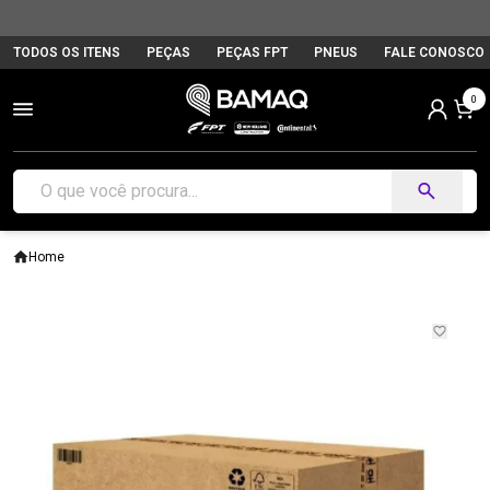
TODOS OS ITENS
PEÇAS
PEÇAS FPT
PNEUS
FALE CONOSCO
0
Home