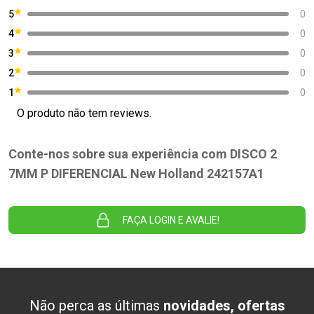
5
0
4
0
3
0
2
0
1
0
O produto não tem reviews.
Conte-nos sobre sua experiência com DISCO 2
7MM P DIFERENCIAL New Holland 242157A1
FAÇA LOGIN E AVALIE!
Não perca as últimas
novidades, ofertas