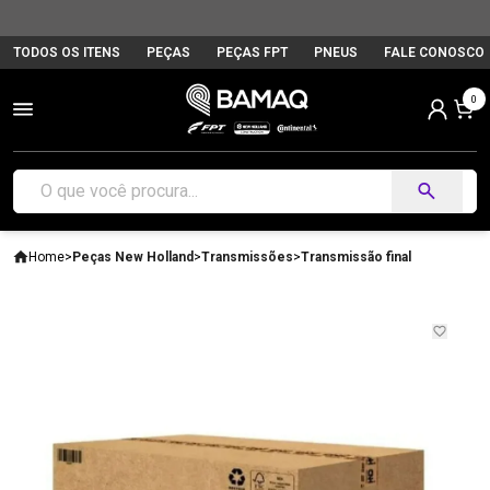
TODOS OS ITENS
PEÇAS
PEÇAS FPT
PNEUS
FALE CONOSCO
0
Home
>
Peças New Holland
>
Transmissões
>
Transmissão final