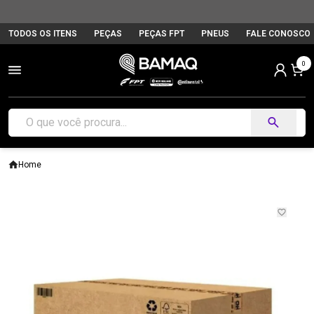
TODOS OS ITENS
PEÇAS
PEÇAS FPT
PNEUS
FALE CONOSCO
0
Home