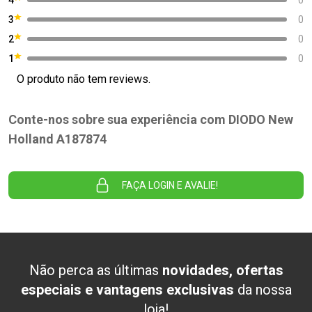
3
0
2
0
1
0
O produto não tem reviews.
Conte-nos sobre sua experiência com DIODO New
Holland A187874
FAÇA LOGIN E AVALIE!
Não perca as últimas
novidades, ofertas
especiais e vantagens exclusivas
da nossa
loja!