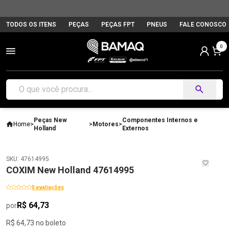
TODOS OS ITENS
PEÇAS
PEÇAS FPT
PNEUS
FALE CONOSCO
0
Peças New
Componentes Internos e
Home
>
>
Motores
>
Holland
Externos
SKU: 47614995
COXIM New Holland 47614995
0 avaliações
R$ 64,73
por
R$ 64,73 no boleto