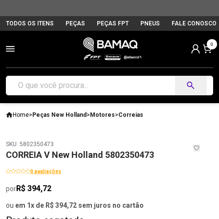
TODOS OS ITENS
PEÇAS
PEÇAS FPT
PNEUS
FALE CONOSCO
0
Home
>
Peças New Holland
>
Motores
>
Correias
SKU: 5802350473
CORREIA V New Holland 5802350473
0 avaliações
R$ 394,72
por
ou
em 1x de R$ 394,72 sem juros no cartão