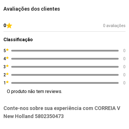
Avaliações dos clientes
0
0 avaliações
Classificação
5
0
4
0
3
0
2
0
1
0
O produto não tem reviews.
Conte-nos sobre sua experiência com CORREIA V
New Holland 5802350473