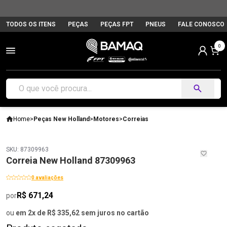
TODOS OS ITENS
PEÇAS
PEÇAS FPT
PNEUS
FALE CONOSCO
0
Home
>
Peças New Holland
>
Motores
>
Correias
SKU: 87309963
Correia New Holland 87309963
0 avaliações
R$ 671,24
por
ou
em 2x de R$ 335,62 sem juros no cartão