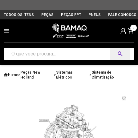
TODOS OS ITENS
PEÇAS
PEÇAS FPT
PNEUS
FALE CONOSCO
0
Peças New
Sistemas
Sistema de
Home
>
>
>
Holland
Elétricos
Climatização