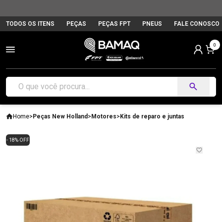
TODOS OS ITENS
PEÇAS
PEÇAS FPT
PNEUS
FALE CONOSCO
0
Home
>
Peças New Holland
>
Motores
>
Kits de reparo e juntas
- 18% OFF