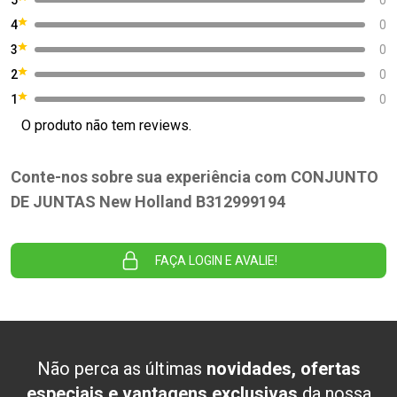
4
0
3
0
2
0
1
0
O produto não tem reviews.
Conte-nos sobre sua experiência com CONJUNTO
DE JUNTAS New Holland B312999194
FAÇA LOGIN E AVALIE!
Não perca as últimas
novidades, ofertas
especiais e vantagens exclusivas
da nossa