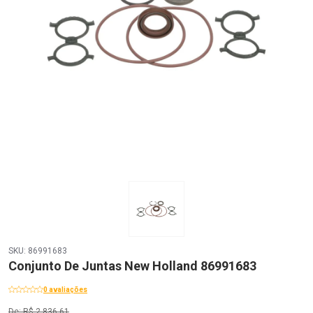
SKU: 86991683
Conjunto De Juntas New Holland 86991683
0 avaliações
De: R$ 2.836,61