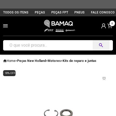
TODOS OS ITENS
PEÇAS
PEÇAS FPT
PNEUS
FALE CONOSCO
0
Home
>
Peças New Holland
>
Motores
>
Kits de reparo e juntas
- 18% OFF