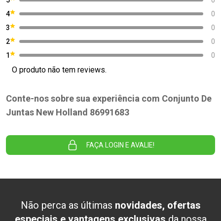
4
0
3
0
2
0
1
0
O produto não tem reviews.
Conte-nos sobre sua experiência com Conjunto De
Juntas New Holland 86991683
FAÇA LOGIN E AVALIE!
Não perca as últimas
novidades, ofertas
especiais e vantagens exclusivas
da nossa