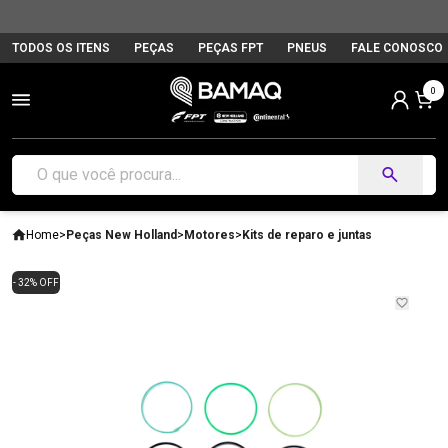
TODOS OS ITENS
PEÇAS
PEÇAS FPT
PNEUS
FALE CONOSCO
0
Home
>
Peças New Holland
>
Motores
>
Kits de reparo e juntas
- 32% OFF