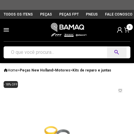
TODOS OS ITENS
PEÇAS
PEÇAS FPT
PNEUS
FALE CONOSCO
0
Home
>
Peças New Holland
>
Motores
>
Kits de reparo e juntas
- 18% OFF