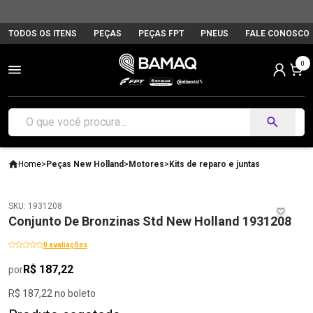
TODOS OS ITENS
PEÇAS
PEÇAS FPT
PNEUS
FALE CONOSCO
0
Home
>
Peças New Holland
>
Motores
>
Kits de reparo e juntas
SKU: 1931208
Conjunto De Bronzinas Std New Holland 1931208
0 avaliações
R$ 187,22
por
R$ 187,22 no boleto