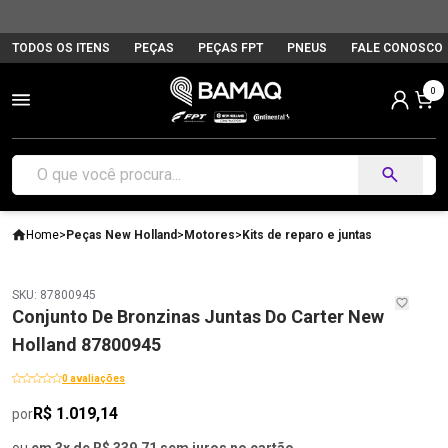
TODOS OS ITENS
PEÇAS
PEÇAS FPT
PNEUS
FALE CONOSCO
0
Home
>
Peças New Holland
>
Motores
>
Kits de reparo e juntas
SKU: 87800945
Conjunto De Bronzinas Juntas Do Carter New
Holland 87800945
0 avaliações
R$ 1.019,14
por
ou
em 3x de R$ 339,71 sem juros no cartão