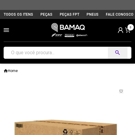
TODOS OS ITENS
PEÇAS
PEÇAS FPT
PNEUS
FALE CONOSCO
0
Home