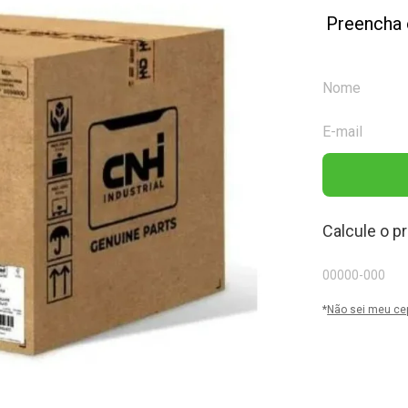
Preencha 
Calcule o p
*
Não sei meu ce