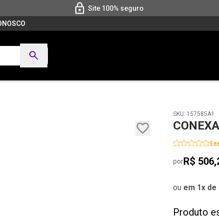
Site 100% seguro
CONOSCO
SKU: 157585A1
CONEXAO
0 a
R$ 506,
por
ou
em 1x de 
Produto e