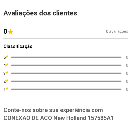
Avaliações dos clientes
0
0 avaliaçõe
Classificação
5
4
3
2
1
Conte-nos sobre sua experiência com
CONEXAO DE ACO New Holland 157585A1