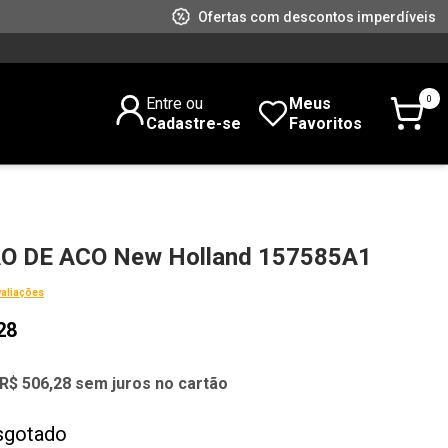
Ofertas com descontos imperdíveis
0
Entre ou
Meus
Cadastre-se
Favoritos
 DE ACO New Holland 157585A1
valiações
28
R$ 506,28 sem juros no cartão
sgotado