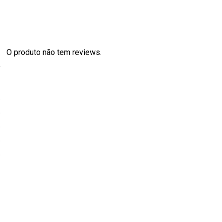
O produto não tem reviews.
s
0
0
0
0
0