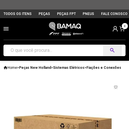
TODOS OS ITENS
PEÇAS
PEÇAS FPT
PNEUS
FALE CONOSCO
0
Home
>
Peças New Holland
>
Sistemas Elétricos
>
Fiações e Conexões