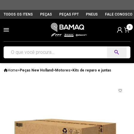
TODOS OS ITENS
PEÇAS
PEÇAS FPT
PNEUS
FALE CONOSCO
0
Home
>
Peças New Holland
>
Motores
>
Kits de reparo e juntas