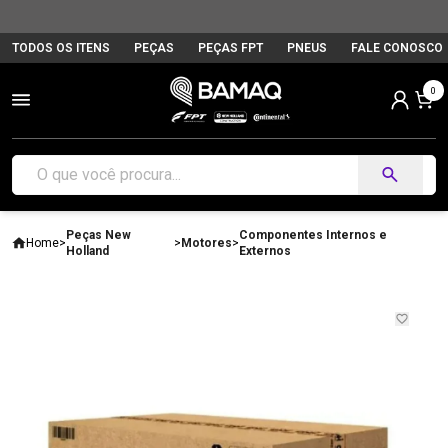
TODOS OS ITENS
PEÇAS
PEÇAS FPT
PNEUS
FALE CONOSCO
0
Peças New
Componentes Internos e
Home
>
>
Motores
>
Holland
Externos