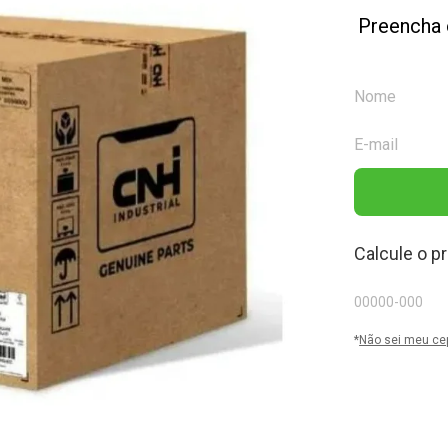
Preencha 
Calcule o p
*
Não sei meu ce