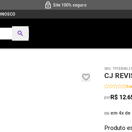
Site 100% seguro
CONOSCO
SKU: TPCEBWL2
CJ REV
0 a
R$ 12.6
por
ou
em 4x de 
Produto e