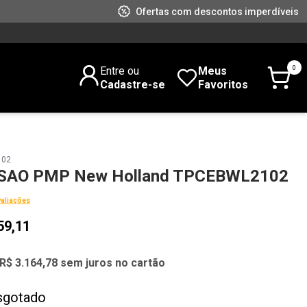
Ofertas com descontos imperdíveis
0
Entre ou
Meus
Cadastre-se
Favoritos
102
ISAO PMP New Holland TPCEBWL2102
valiações
59,11
R$ 3.164,78 sem juros no cartão
sgotado