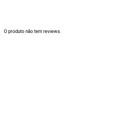
O produto não tem reviews.
s
0
0
0
0
0