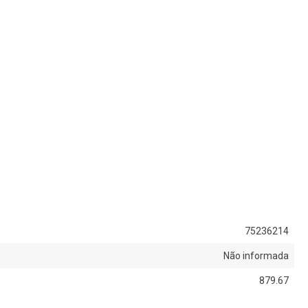
75236214
Não informada
879.67