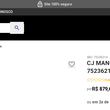
Site 100% seguro
CONOSCO
es
SKU: 75236214
CJ MAN
752362
0 a
R$ 879,
por
ou
em 2x de 