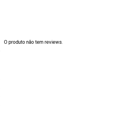
O produto não tem reviews.
s
0
0
0
0
0