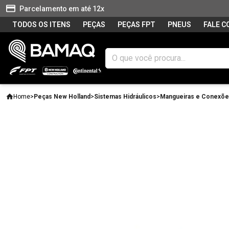
Parcelamento em até 12x
TODOS OS ITENS
PEÇAS
PEÇAS FPT
PNEUS
FALE 
Home
>
Peças New Holland
>
Sistemas Hidráulicos
>
Mangueiras e Conexõ