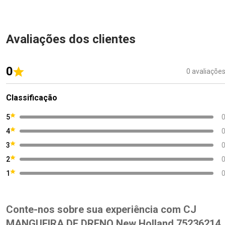
Avaliações dos clientes
0
0 avaliaçõe
Classificação
5
4
3
2
1
Conte-nos sobre sua experiência com CJ
MANGUEIRA DE DRENO New Holland 75236214