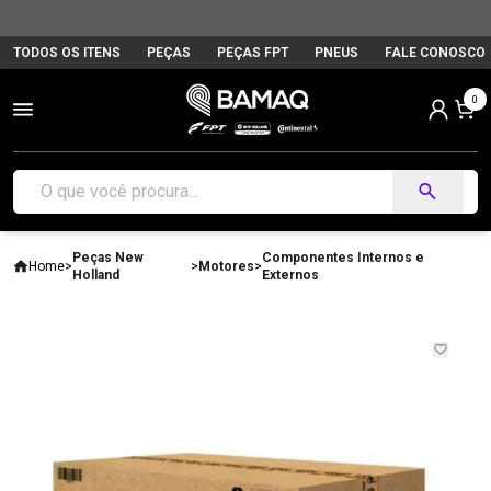
TODOS OS ITENS
PEÇAS
PEÇAS FPT
PNEUS
FALE CONOSCO
0
Peças New
Componentes Internos e
Home
>
>
Motores
>
Holland
Externos