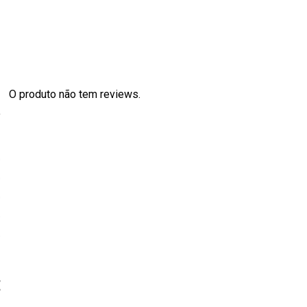
O produto não tem reviews.
s
0
0
0
0
0
E