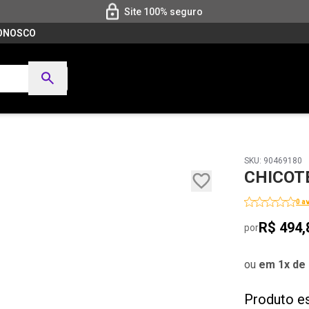
Site 100% seguro
CONOSCO
SKU: 90469180
CHICOTE
0 a
R$ 494,
por
ou
em 1x de 
Produto e