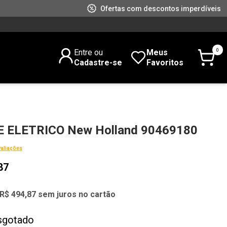
Ofertas com descontos imperdíveis
0
Entre ou
Meus
Cadastre-se
Favoritos
 ELETRICO New Holland 90469180
valiações
87
R$ 494,87 sem juros no cartão
sgotado