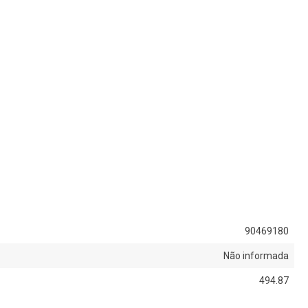
90469180
Não informada
494.87