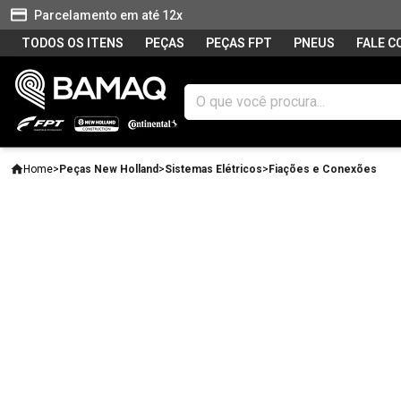
Parcelamento em até 12x
TODOS OS ITENS
PEÇAS
PEÇAS FPT
PNEUS
FALE 
Home
>
Peças New Holland
>
Sistemas Elétricos
>
Fiações e Conexões