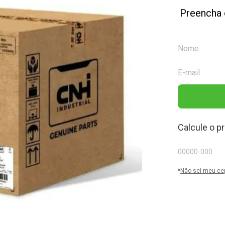
Preencha 
Calcule o p
*
Não sei meu ce