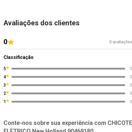
Avaliações dos clientes
0
0 avaliaçõe
Classificação
5
4
3
2
1
Conte-nos sobre sua experiência com CHICOT
ELETRICO New Holland 90469180