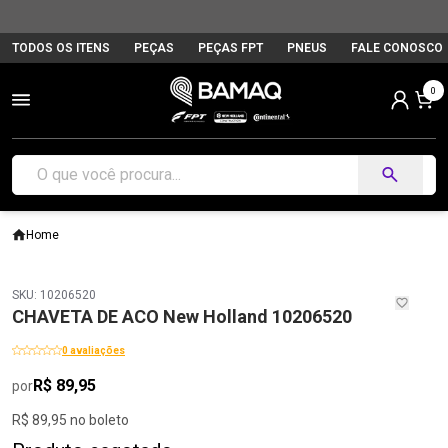
TODOS OS ITENS
PEÇAS
PEÇAS FPT
PNEUS
FALE CONOSCO
0
Home
SKU: 10206520
CHAVETA DE ACO New Holland 10206520
0 avaliações
R$ 89,95
por
R$ 89,95 no boleto