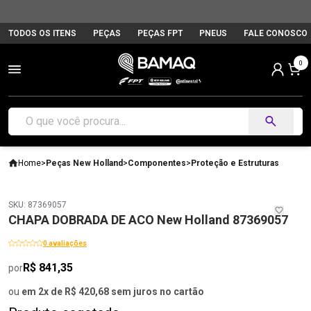
TODOS OS ITENS
PEÇAS
PEÇAS FPT
PNEUS
FALE CONOSCO
0
Home
>
Peças New Holland
>
Componentes
>
Proteção e Estruturas
SKU: 87369057
CHAPA DOBRADA DE ACO New Holland 87369057
0 avaliações
R$ 841,35
por
ou
em 2x de R$ 420,68 sem juros no cartão