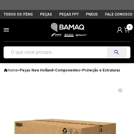
TODOS OS ITENS
PEÇAS
PEÇAS FPT
PNEUS
FALE CONOSCO
0
Home
>
Peças New Holland
>
Componentes
>
Proteção e Estruturas