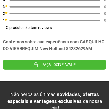
3
0
2
0
1
0
O produto não tem reviews.
Conte-nos sobre sua experiência com CASQUILHO
DO VIRABREQUIM New Holland 84282629AM
FAÇA LOGIN E AVALIE!
Não perca as últimas
novidades, ofertas
especiais e vantagens exclusivas
da nossa
loja!