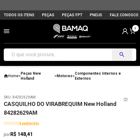
TODOS OS ITENS
PEÇAS
PEÇAS FPT
PNEUS
FALE CONOSCO
0
Peças New
Componentes Internos e
Home
>
>
Motores
>
Holland
Externos
SKU: 84282629AM
CASQUILHO DO VIRABREQUIM New Holland
84282629AM
0 avaliações
R$ 148,41
por