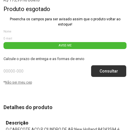
Produto esgotado
Preencha os campos para ser avisado assim que o produto voltar ao
estoque!
AVISE-ME
Calcule o prazo de entrega e as formas de envio
*
Não sei meu cep
Detalhes do produto
Descrição
O CABECOTE ACO P CILINDRO DE AR New Holland 84243594 é