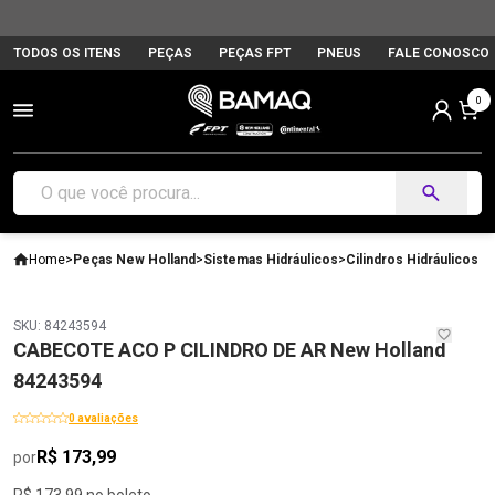
TODOS OS ITENS
PEÇAS
PEÇAS FPT
PNEUS
FALE CONOSCO
0
Home
>
Peças New Holland
>
Sistemas Hidráulicos
>
Cilindros Hidráulicos
SKU: 84243594
CABECOTE ACO P CILINDRO DE AR New Holland
84243594
0 avaliações
R$ 173,99
por
R$ 173,99 no boleto