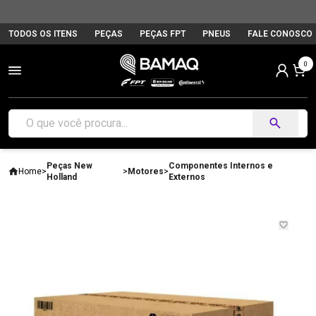
TODOS OS ITENS
PEÇAS
PEÇAS FPT
PNEUS
FALE CONOSCO
0
Peças New
Componentes Internos e
Home
>
>
Motores
>
Holland
Externos