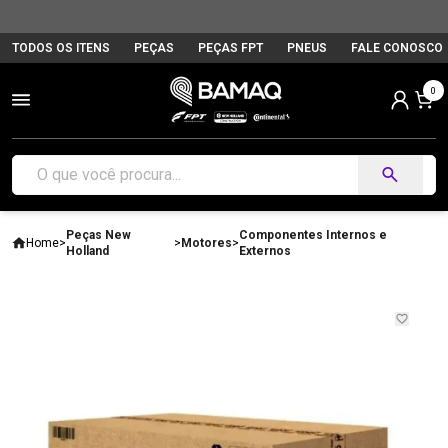
TODOS OS ITENS
PEÇAS
PEÇAS FPT
PNEUS
FALE CONOSCO
0
Peças New
Componentes Internos e
Home
>
>
Motores
>
Holland
Externos