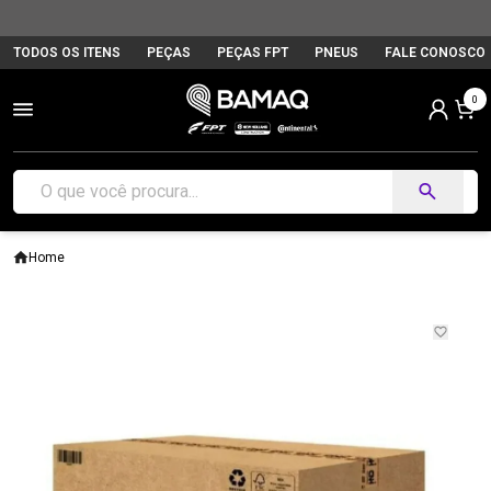
TODOS OS ITENS
PEÇAS
PEÇAS FPT
PNEUS
FALE CONOSCO
0
Home