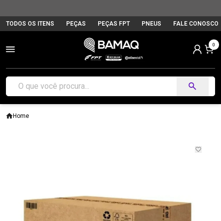
TODOS OS ITENS
PEÇAS
PEÇAS FPT
PNEUS
FALE CONOSCO
0
Home