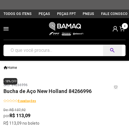
TODOS OS ITENS
PEÇAS
PEÇAS FPT
PNEUS
FALE CONOSCO
0
Home
- 18% OFF
SKU: 84266996
Bucha de Aço New Holland 84266996
0 avaliações
De: R$ 137,92
R$ 113,09
por
R$ 113,09 no boleto