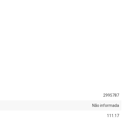
2995787
Não informada
111.17