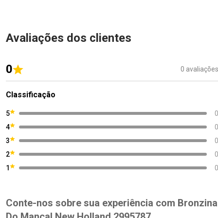
Avaliações dos clientes
0
0 avaliaçõe
Classificação
5
4
3
2
1
Conte-nos sobre sua experiência com Bronzina
Do Mancal New Holland 2995787