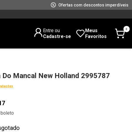
Ofertas com descontos imperdíveis
0
Entre ou
Meus
Cadastre-se
Favoritos
a Do Mancal New Holland 2995787
valiações
17
 boleto
sgotado