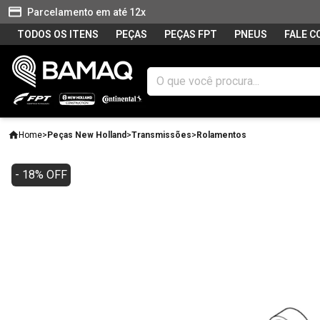
Parcelamento em até 12x
TODOS OS ITENS
PEÇAS
PEÇAS FPT
PNEUS
FALE 
Home
>
Peças New Holland
>
Transmissões
>
Rolamentos
- 18% OFF