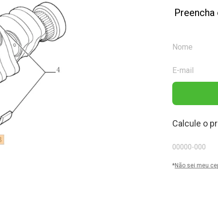
Preencha 
Calcule o p
*
Não sei meu ce