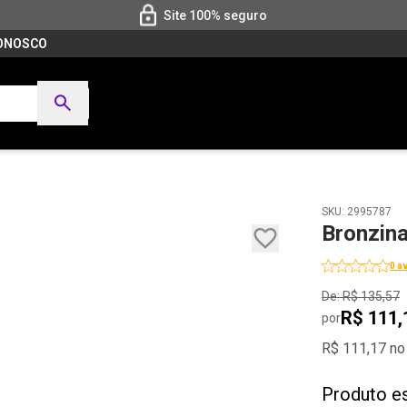
Site 100% seguro
CONOSCO
SKU: 2995787
Bronzin
0 a
De: R$ 135,57
R$ 111,
por
R$ 111,17 no
Produto e