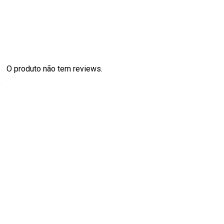
O produto não tem reviews.
s
0
0
0
0
0