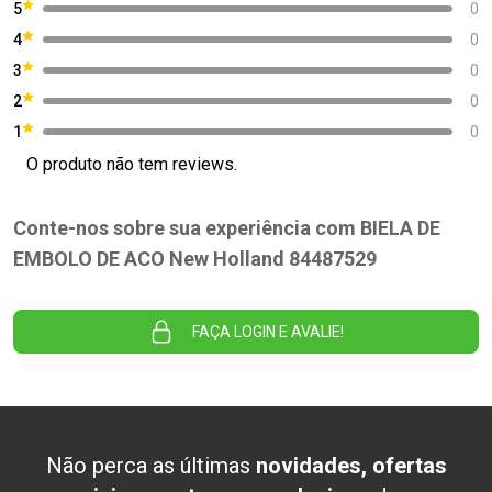
5
0
4
0
3
0
2
0
1
0
O produto não tem reviews.
Conte-nos sobre sua experiência com BIELA DE
EMBOLO DE ACO New Holland 84487529
FAÇA LOGIN E AVALIE!
Não perca as últimas
novidades, ofertas