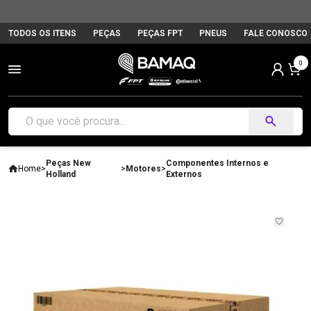
TODOS OS ITENS
PEÇAS
PEÇAS FPT
PNEUS
FALE CONOSCO
0
Peças New
Componentes Internos e
Home
>
>
Motores
>
Holland
Externos