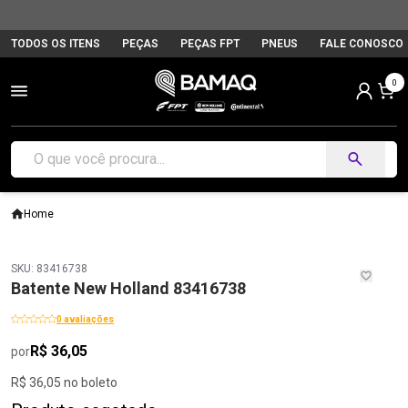
TODOS OS ITENS
PEÇAS
PEÇAS FPT
PNEUS
FALE CONOSCO
0
Home
SKU: 83416738
Batente New Holland 83416738
0 avaliações
R$ 36,05
por
R$ 36,05 no boleto