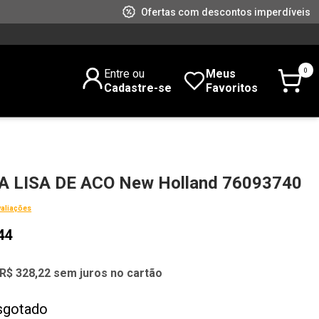
Ofertas com descontos imperdíveis
0
Entre ou
Meus
Cadastre-se
Favoritos
 LISA DE ACO New Holland 76093740
valiações
44
R$ 328,22 sem juros no cartão
sgotado