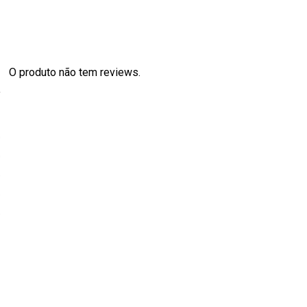
O produto não tem reviews.
s
0
0
0
0
0