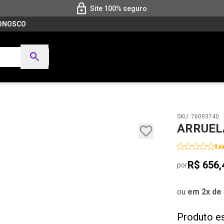
Site 100% seguro
CONOSCO
SKU: 76093740
ARRUELA
0 a
R$ 656,
por
ou
em 2x de 
Produto e