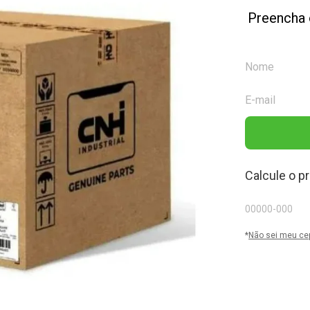
Preencha 
Calcule o p
*
Não sei meu ce