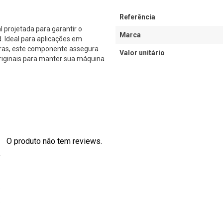
Referência
projetada para garantir o
Marca
Ideal para aplicações em
iras, este componente assegura
Valor unitário
originais para manter sua máquina
O produto não tem reviews.
s
0
0
0