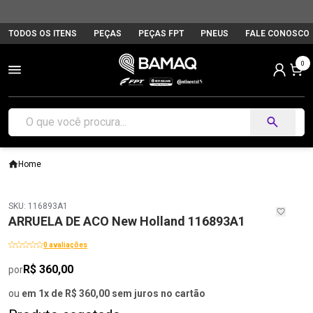
TODOS OS ITENS
PEÇAS
PEÇAS FPT
PNEUS
FALE CONOSCO
0
Home
SKU: 116893A1
ARRUELA DE ACO New Holland 116893A1
0 avaliações
R$ 360,00
por
ou
em 1x de R$ 360,00 sem juros no cartão