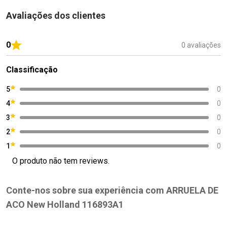
Avaliações dos clientes
0
0 avaliações
Classificação
5
0
4
0
3
0
2
0
1
0
O produto não tem reviews.
Conte-nos sobre sua experiência com ARRUELA DE
ACO New Holland 116893A1