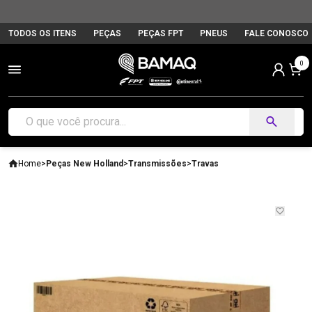
TODOS OS ITENS
PEÇAS
PEÇAS FPT
PNEUS
FALE CONOSCO
0
Home
>
Peças New Holland
>
Transmissões
>
Travas