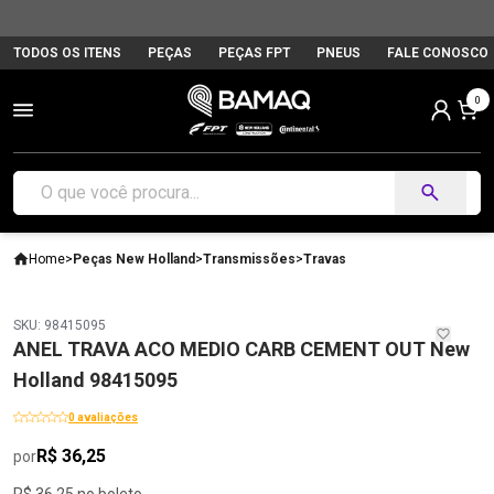
TODOS OS ITENS
PEÇAS
PEÇAS FPT
PNEUS
FALE CONOSCO
0
Home
>
Peças New Holland
>
Transmissões
>
Travas
SKU: 98415095
ANEL TRAVA ACO MEDIO CARB CEMENT OUT New
Holland 98415095
0 avaliações
R$ 36,25
por
R$ 36,25 no boleto