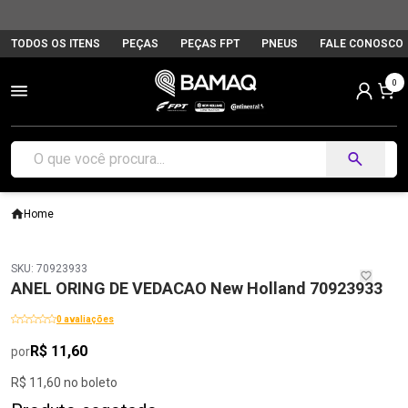
TODOS OS ITENS
PEÇAS
PEÇAS FPT
PNEUS
FALE CONOSCO
0
Home
SKU: 70923933
ANEL ORING DE VEDACAO New Holland 70923933
0 avaliações
R$ 11,60
por
R$ 11,60 no boleto