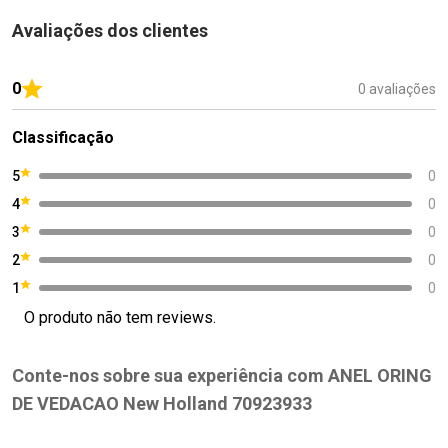
Avaliações dos clientes
0
0 avaliações
Classificação
5
0
4
0
3
0
2
0
1
0
O produto não tem reviews.
Conte-nos sobre sua experiência com ANEL ORING
DE VEDACAO New Holland 70923933